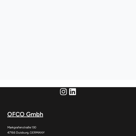
Instagram
LinkedIn
OFCO Gmbh
Markgrafenstraße 130
47166 Duisburg, GERMANY