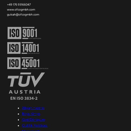
+49 176 93166047
www.ofcogmbh.com
gulsah@ofcogmbh.com
Ahşap Hazırlık
Boya Kimya
Geri Dönüşüm
Gizlilik Politikası