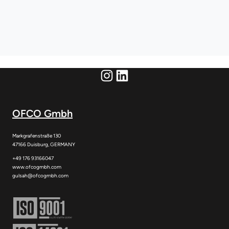
Instagram
LinkedIn
OFCO Gmbh
Markgrafenstraße 130
47166 Duisburg, GERMANY
+49 176 93166047
www.ofcogmbh.com
gulsah@ofcogmbh.com