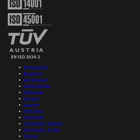
Ahşap Hazırlık
Boya Kimya
Geri Dönüşüm
Gizlilik Politikası
Hakkımızda
Konveyör
Kurumsal
KVKK Metni
OFCOgmbh
OFCOgmbh – Deutsch
OFCOgmbh – English
Personel