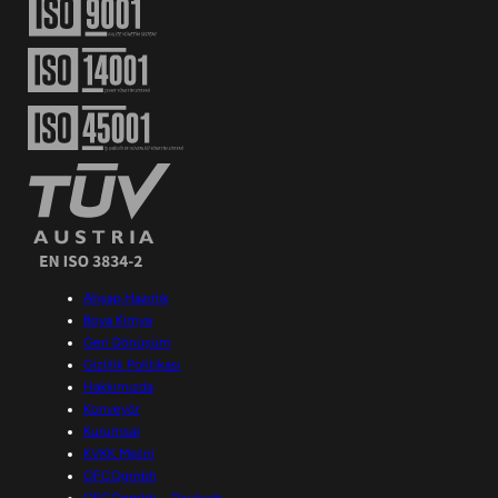
Ahşap Hazırlık
Boya Kimya
Geri Dönüşüm
Gizlilik Politikası
Hakkımızda
Konveyör
Kurumsal
KVKK Metni
OFCOgmbh
OFCOgmbh – Deutsch