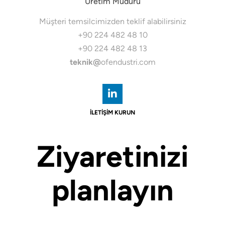
Üretim Müdürü
Müşteri temsilcimizden teklif alabilirsiniz
+90 224 482 48 10
+90 224 482 48 13
teknik@
ofendustri.com
İLETİŞİM KURUN
Ziyaretinizi
planlayın