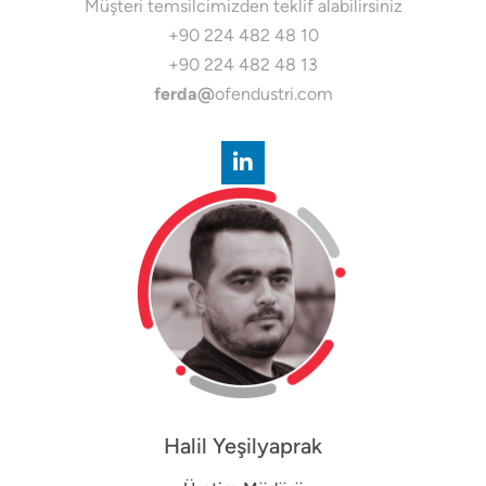
Müşteri temsilcimizden teklif alabilirsiniz
+90 224 482 48 10
+90 224 482 48 13
ferda@
ofendustri.com
Halil Yeşilyaprak