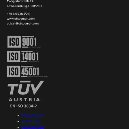
Markgrafenstraße 130
47166 Duisburg, GERMANY
+49 176 93166047
www.ofcogmbh.com
gulsah@ofcogmbh.com
Ahşap Hazırlık
Boya Kimya
Geri Dönüşüm