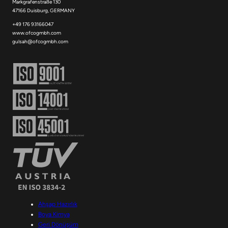
Markgrafenstraße 130
47166 Duisburg, GERMANY
+49 176 93166047
www.ofcogmbh.com
gulsah@ofcogmbh.com
Ahşap Hazırlık
Boya Kimya
Geri Dönüşüm