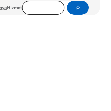
Search
mya
Hizmet