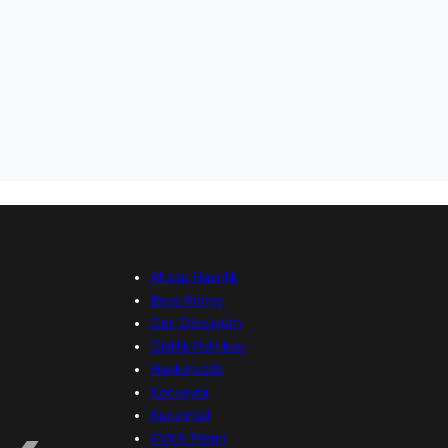
Ahşap Hazırlık
Boya Kimya
Geri Dönüşüm
Gizlilik Politikası
Hakkımızda
Konveyör
Kurumsal
KVKK Metni