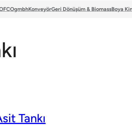
OFCOgmbh
Konveyör
Geri Dönüşüm & Biomass
Boya Ki
kı
Asit Tankı